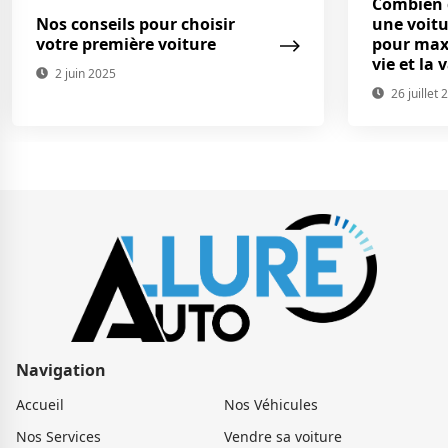
Combien 
Nos conseils pour choisir
une voitu
votre première voiture
pour maxi
vie et la 
2 juin 2025
26 juillet 
Navigation
Accueil
Nos Véhicules
Nos Services
Vendre sa voiture