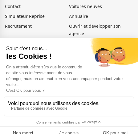
Contact
Voitures neuves
Simulateur Reprise
Annuaire
Recrutement
Ouvrir et développer son
agence
Actualités
Voiture occasion Amiens
Voiture occasion Beauvais
Voiture occasion Arras
Témoignages
Médiation
Import Export Portugal
Importar Carro Franca
Portugal
Suivez-nous
Allure Auto utilise la technologie
© 2026 Allure Auto —
Mentions légales
et
CGS