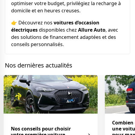
optimiser votre budget, privilégiez la recharge à
domicile et en heures creuses.
👉 Découvrez nos
voitures d’occasion
électriques
disponibles chez
Allure Auto
, avec
des solutions de financement adaptées et des
conseils personnalisés.
Nos dernières actualités
Combien 
Nos conseils pour choisir
une voitu
votre première voiture
pour maxi