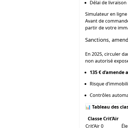
Délai de livraison
Simulateur en ligne :
Avant de commander,
partir de votre imma
Sanctions, amende
En 2025, circuler d
non autorisé expose
135 € d’amende 
Risque d’immobili
Contrôles automat
📊
Tableau des clas
Classe Crit’Air
Crit’Air 0
Él