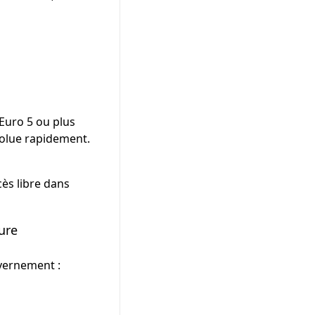
 Euro 5 ou plus
volue rapidement.
cès libre dans
ure
ouvernement :