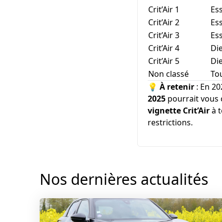
Crit’Air 1
Es
Crit’Air 2
Es
Crit’Air 3
Es
Crit’Air 4
Di
Crit’Air 5
Di
Non classé
To
💡
À retenir
: En 20
2025
pourrait vous c
vignette Crit’Air
à t
restrictions.
Nos dernières actualités