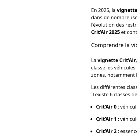
En 2025, la
vignette
dans de nombreuses 
l’évolution des rest
Crit’Air 2025
et cont
Comprendre la vigne
La
vignette Crit’Air
classe les véhicules
zones, notamment 
Les différentes clas
Il existe 6 classes d
Crit’Air 0
: véhicu
Crit’Air 1
: véhicul
Crit’Air 2
: essence